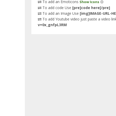
To add an Emoticons
Show Icons
To add code Use
[pre]code here[/pre]
To add an Image Use
[img]IMAGE-URL-HE
To add Youtube video just paste a video link
v=0x_gnfpL3RM