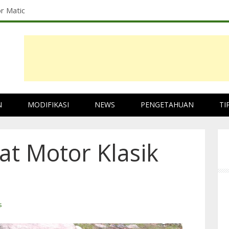
r Matic
N
MODIFIKASI
NEWS
PENGETAHUAN
TI
at Motor Klasik
s