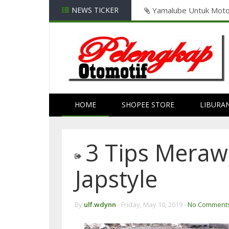
ntuk Honda Vario125
NEWS TICKER
Yamalube Untuk Moto
HOME
SHOPEE STORE
LIBURA
3 Tips Meraw
Japstyle
By
ulf.wdynn
-
Friday, May 10, 2019 -
No Comment