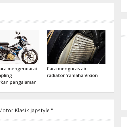
cara mengendarai
Cara menguras air
pling
radiator Yamaha Vixion
rkan pengalaman
tor Klasik Japstyle "