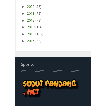
2020
(58)
►
2019
(72)
►
2018
(72)
►
2017
(186)
►
2016
(107)
►
2015
(33)
►
Sponsor