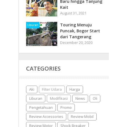
Baru hingga Tanjung
Kait
August 31, 2021
Touring Menuju
Liburan
Puncak, Bogor Start
dari Tangerang
December 20, 2020
CATEGORIES
Aki
Filter Udara
Harga
Liburan
Modifikasi
News
Oli
Pengetahuan
Promo
Review Accessories
Review Mobil
Review Motor
Shock Breaker