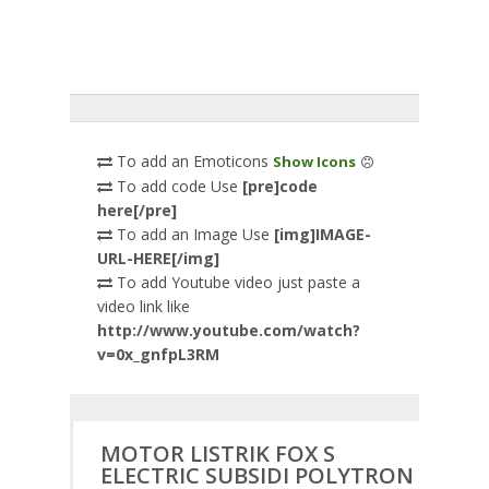
To add an Emoticons
Show Icons
To add code Use
[pre]code
here[/pre]
To add an Image Use
[img]IMAGE-
URL-HERE[/img]
To add Youtube video just paste a
video link like
http://www.youtube.com/watch?
v=0x_gnfpL3RM
MOTOR LISTRIK FOX S
ELECTRIC SUBSIDI POLYTRON