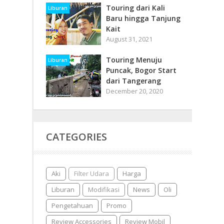
Touring dari Kali
Liburan
Baru hingga Tanjung
Kait
August 31, 2021
Touring Menuju
Liburan
Puncak, Bogor Start
dari Tangerang
December 20, 2020
CATEGORIES
Aki
Filter Udara
Harga
Liburan
Modifikasi
News
Oli
Pengetahuan
Promo
Review Accessories
Review Mobil