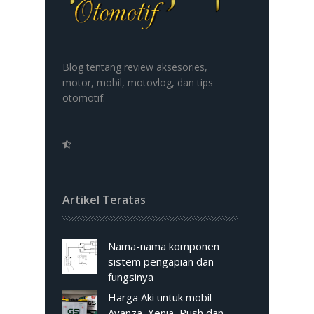
Blog tentang review aksesories,
motor, mobil, motovlog, dan tips
otomotif.
Artikel Teratas
Nama-nama komponen
sistem pengapian dan
fungsinya
Harga Aki untuk mobil
Avanza, Xenia, Rush dan