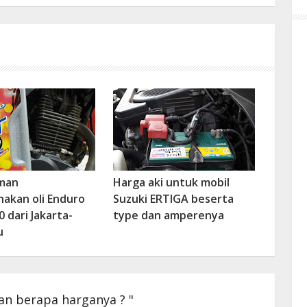
man
Harga aki untuk mobil
akan oli Enduro
Suzuki ERTIGA beserta
 dari Jakarta-
type dan amperenya
u
an berapa harganya ? "