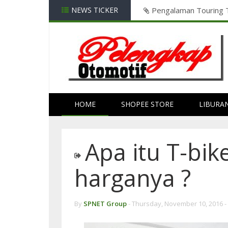
ntuk Honda Vario125
NEWS TICKER
Pengalaman Touring
HOME
SHOPEE STORE
LIBURA
Apa itu T-bik
harganya ?
By
SPNET Group
-
Thursday, November 10, 2016 -