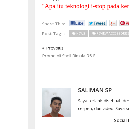
"
Apa itu teknologi i-stop pada ke
Like
Tweet
+
Pi
Share This:
Post Tags:
NEWS
REVIEW ACCESSORIE
Prevoius
Promo oli Shell Rimula R5 E
SALIMAN SP
Saya terlahir disebuah de
cerpen, dan video. Saya su
Social 