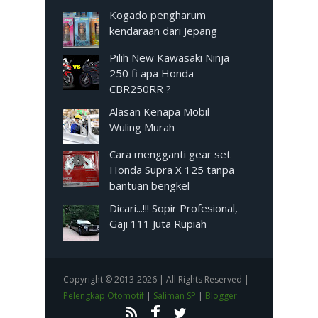
Kogado pengharum
kendaraan dari Jepang
Pilih New Kawasaki Ninja
250 fi apa Honda
CBR250RR ?
Alasan Kenapa Mobil
Wuling Murah
Cara mengganti gear set
Honda Supra X 125 tanpa
bantuan bengkel
Dicari...!!! Sopir Profesional,
Gaji 111 Juta Rupiah
Copyright © 2013-2026 | All Rights Reserved |
Pelengkap Otomotif
|
Saliman SP
|
Blogger