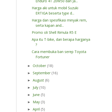
Enduro 4T 20W50 dari Ja...
Harga aki untuk mobil Suzuki
ERTIGA beserta type d...
Harga dan spesifikasi minyak rem,
serta kapan and...
Promo oli Shell Rimula R5 E
Apa itu T-bike, dan berapa harganya
?
Cara membuka ban serep Toyota
Fortuner
October
(18)
►
September
(16)
►
August
(6)
►
July
(10)
►
June
(5)
►
May
(3)
►
April
(5)
►