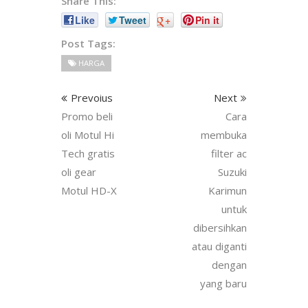
Share This:
Like
Tweet
+
Pin it
Post Tags:
HARGA
Prevoius
Next
Promo beli
Cara
oli Motul Hi
membuka
Tech gratis
filter ac
oli gear
Suzuki
Motul HD-X
Karimun
untuk
dibersihkan
atau diganti
dengan
yang baru