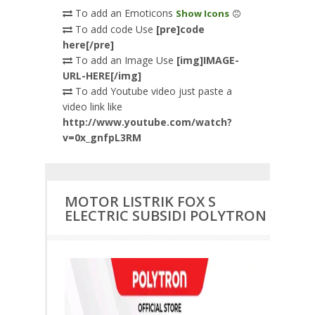
To add an Emoticons
Show Icons
To add code Use
[pre]code
here[/pre]
To add an Image Use
[img]IMAGE-
URL-HERE[/img]
To add Youtube video just paste a
video link like
http://www.youtube.com/watch?
v=0x_gnfpL3RM
MOTOR LISTRIK FOX S
ELECTRIC SUBSIDI POLYTRON