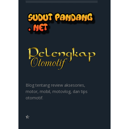
Blog tentang review aksesories,
motor, mobil, motovlog, dan tips
otomotif.