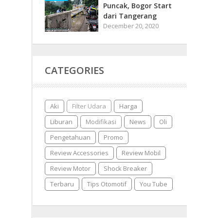
Puncak, Bogor Start
dari Tangerang
December 20, 2020
CATEGORIES
Aki
Filter Udara
Harga
Liburan
Modifikasi
News
Oli
Pengetahuan
Promo
Review Accessories
Review Mobil
Review Motor
Shock Breaker
Terbaru
Tips Otomotif
You Tube