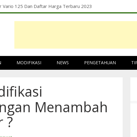
ng Ban Motor Tidak Sesuai Rotasi
N
MODIFIKASI
NEWS
PENGETAHUAN
TI
ifikasi
engan Menambah
 ?