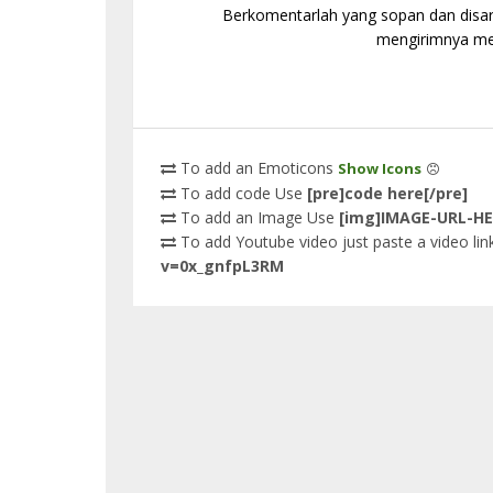
Berkomentarlah yang sopan dan disaran
mengirimnya mel
To add an Emoticons
Show Icons
To add code Use
[pre]code here[/pre]
To add an Image Use
[img]IMAGE-URL-HE
To add Youtube video just paste a video link
v=0x_gnfpL3RM