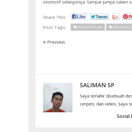
otomotif selanjutnya. Sampai jumpa salam o
Like
Tweet
+
Pi
Share This:
Post Tags:
PENGETAHUAN
REVIEW AC
Prevoius
SALIMAN SP
Saya terlahir disebuah de
cerpen, dan video. Saya su
Social 