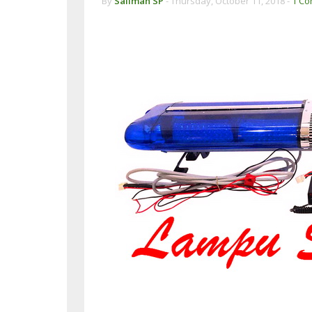
By
Saliman SP
-
Thursday, October 11, 2018 -
1 C