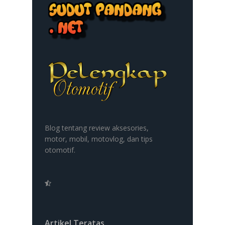
Blog tentang review aksesories,
motor, mobil, motovlog, dan tips
otomotif.
Artikel Teratas