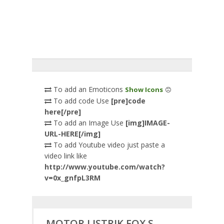
To add an Emoticons
Show Icons
To add code Use
[pre]code
here[/pre]
To add an Image Use
[img]IMAGE-
URL-HERE[/img]
To add Youtube video just paste a
video link like
http://www.youtube.com/watch?
v=0x_gnfpL3RM
MOTOR LISTRIK FOX S