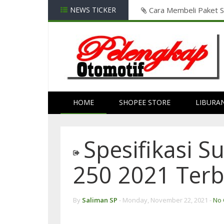
 0w20 , 2 GRATISS...! 2 di Shopee
NEWS TICKER
Hitungan Mengganti O
HOME
SHOPEE STORE
LIBURA
Spesifikasi S
250 2021 Ter
By
Saliman SP
-
Monday, November 22, 2021 -
No