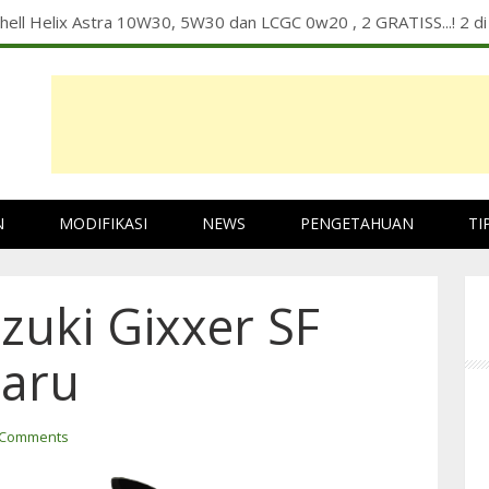
li Mesin Sebelum Mudik Lebaran
N
MODIFIKASI
NEWS
PENGETAHUAN
TI
uzuki Gixxer SF
baru
 Comments