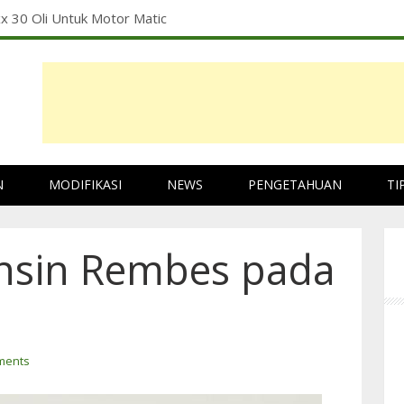
x 30 Oli Untuk Motor Matic
N
MODIFIKASI
NEWS
PENGETAHUAN
TI
nsin Rembes pada
ments