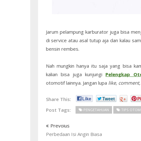
Jarum pelampung karburator juga bisa menj
di service atau asal tutup aja dan kalau sa
bensin rembes.
Nah mungkin hanya itu saja yang bisa ka
kalian bisa juga kunjungi
Pelengkap Ot
otomotif lainnya. Jangan lupa
like, comment,
Like
Tweet
+
Pi
Share This:
Post Tags:
PENGETAHUAN
TIPS OTOM
Prevoius
Perbedaan Isi Angin Biasa