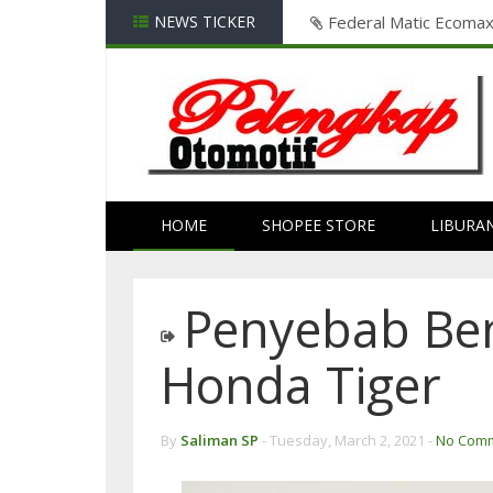
 ?
NEWS TICKER
Federal Matic Ecomax
HOME
SHOPEE STORE
LIBURA
Penyebab Be
Honda Tiger
By
Saliman SP
-
Tuesday, March 2, 2021 -
No Com