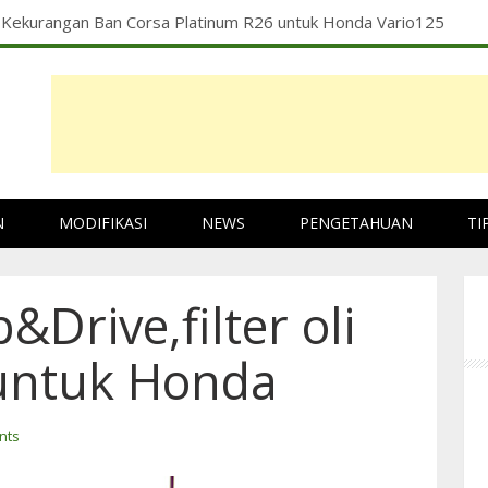
 Kekurangan Ban Corsa Platinum R26 untuk Honda Vario125
N
MODIFIKASI
NEWS
PENGETAHUAN
TI
p&Drive,filter oli
untuk Honda
nts