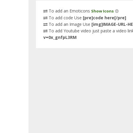
To add an Emoticons
Show Icons
To add code Use
[pre]code here[/pre]
To add an Image Use
[img]IMAGE-URL-HE
To add Youtube video just paste a video link
v=0x_gnfpL3RM