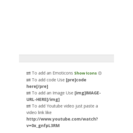
To add an Emoticons
Show Icons
To add code Use
[pre]code
here[/pre]
To add an Image Use
[img]IMAGE-
URL-HERE[/img]
To add Youtube video just paste a
video link like
http://www.youtube.com/watch?
v=0x_gnfpL3RM