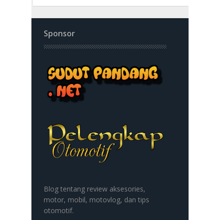
Sponsor
Blog tentang review aksesories,
motor, mobil, motovlog, dan tips
otomotif.