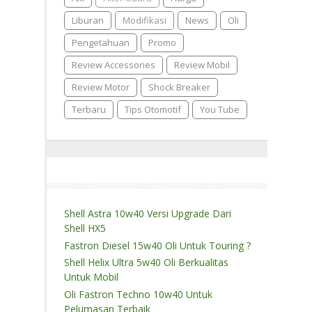
Liburan
Modifikasi
News
Oli
Pengetahuan
Promo
Review Accessories
Review Mobil
Review Motor
Shock Breaker
Terbaru
Tips Otomotif
You Tube
Shell Astra 10w40 Versi Upgrade Dari
Shell HX5
Fastron Diesel 15w40 Oli Untuk Touring ?
Shell Helix Ultra 5w40 Oli Berkualitas
Untuk Mobil
Oli Fastron Techno 10w40 Untuk
Pelumasan Terbaik