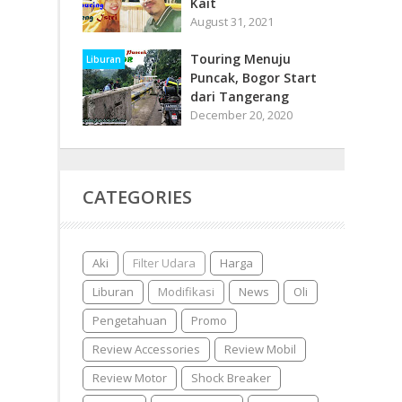
Kait
August 31, 2021
Touring Menuju
Liburan
Puncak, Bogor Start
dari Tangerang
December 20, 2020
CATEGORIES
Aki
Filter Udara
Harga
Liburan
Modifikasi
News
Oli
Pengetahuan
Promo
Review Accessories
Review Mobil
Review Motor
Shock Breaker