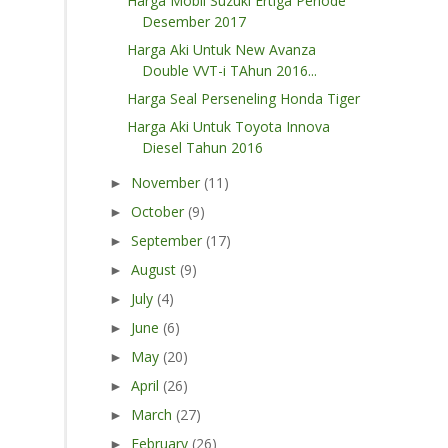
Harga Mobil Suzuki Ertiga Periode
Desember 2017
Harga Aki Untuk New Avanza
Double VVT-i TAhun 2016...
Harga Seal Perseneling Honda Tiger
Harga Aki Untuk Toyota Innova
Diesel Tahun 2016
November
(11)
►
October
(9)
►
September
(17)
►
August
(9)
►
July
(4)
►
June
(6)
►
May
(20)
►
April
(26)
►
March
(27)
►
February
(26)
►