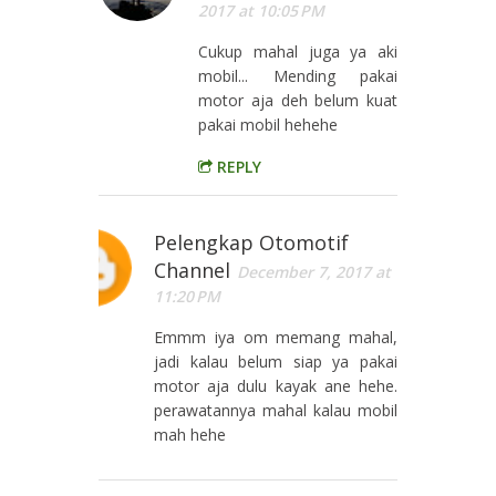
2017 at 10:05 PM
Cukup mahal juga ya aki
mobil... Mending pakai
motor aja deh belum kuat
pakai mobil hehehe
REPLY
Pelengkap Otomotif
Channel
December 7, 2017 at
11:20 PM
Emmm iya om memang mahal,
jadi kalau belum siap ya pakai
motor aja dulu kayak ane hehe.
perawatannya mahal kalau mobil
mah hehe