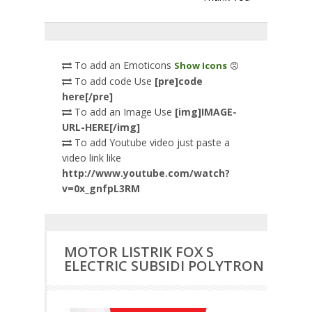
To add an Emoticons
Show Icons
To add code Use
[pre]code
here[/pre]
To add an Image Use
[img]IMAGE-
URL-HERE[/img]
To add Youtube video just paste a
video link like
http://www.youtube.com/watch?
v=0x_gnfpL3RM
MOTOR LISTRIK FOX S
ELECTRIC SUBSIDI POLYTRON