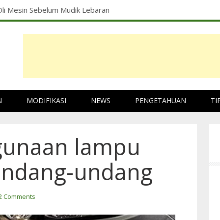
ng Ban Motor Tidak Sesuai Rotasi
N
MODIFIKASI
NEWS
PENGETAHUAN
TI
gunaan lampu
undang-undang
2 Comments