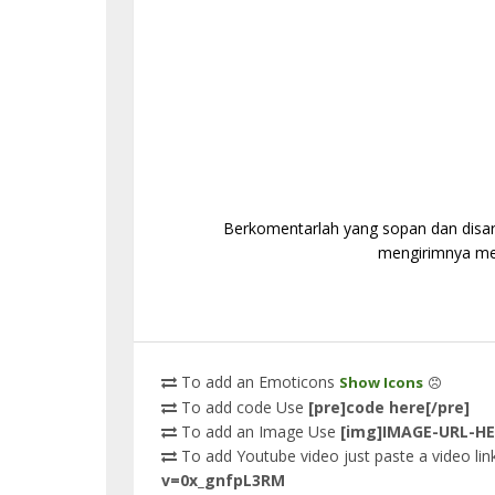
Berkomentarlah yang sopan dan disaran
mengirimnya mel
To add an Emoticons
Show Icons
To add code Use
[pre]code here[/pre]
To add an Image Use
[img]IMAGE-URL-HE
To add Youtube video just paste a video link
v=0x_gnfpL3RM