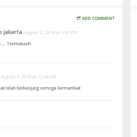
ADD COMMENT
o jakarta
August 2, 2018 at 3:57 PM
 .... Terimakasih
August 7, 2018 at 12:46 AM
ali telah berkunjung semoga bermanfaat