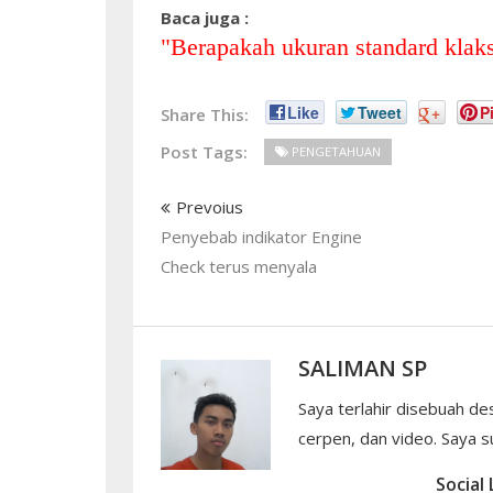
Baca juga :
"
Berapakah ukuran standard klak
Like
Tweet
+
Pi
Share This:
Post Tags:
PENGETAHUAN
Prevoius
Penyebab indikator Engine
Check terus menyala
SALIMAN SP
Saya terlahir disebuah de
cerpen, dan video. Saya su
Social 