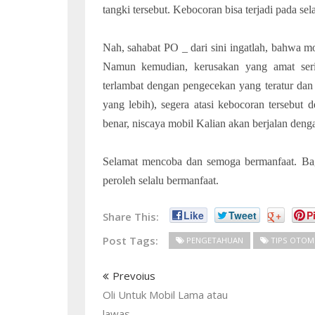
tangki tersebut. Kebocoran bisa terjadi pada sela
Nah, sahabat PO _ dari sini ingatlah, bahwa mob
Namun kemudian, kerusakan yang amat seriu
terlambat dengan pengecekan yang teratur dan 
yang lebih), segera atasi kebocoran tersebut
benar, niscaya mobil Kalian akan berjalan deng
Selamat mencoba dan semoga bermanfaat. Bagi
peroleh selalu bermanfaat.
Like
Tweet
+
Pi
Share This:
Post Tags:
PENGETAHUAN
TIPS OTOM
Prevoius
Oli Untuk Mobil Lama atau
lawas