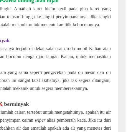
rwarna kuning atau hijau
ingin. Amatilah karet hitam kecil pada pipa karet yang
dian telusuri hingga ke tangki penyimpanannya. Jika tangki
Mintalah mekanik untuk menentukan titik kebocorannya.
nyak
asanya terjadi di dekat salah satu roda mobil Kalian atau
ran bocoran dengan jari tangan Kalian, untuk memastikan
ara yang sama seperti pengecekan pada oli mesin dan oli
ran ini sangat fatal akibatnya, jika tak segera ditangani,
 mintalah mekanik untuk segera membereskannya.
K
berminyak
mlah cairan tersebut untuk mengetahuinya, apakah itu air
i penyimpan cairan
wiper
alias pembersih kaca. Jika itu dari
mbahkan air dan amatilah apakah ada air yang menetes dari