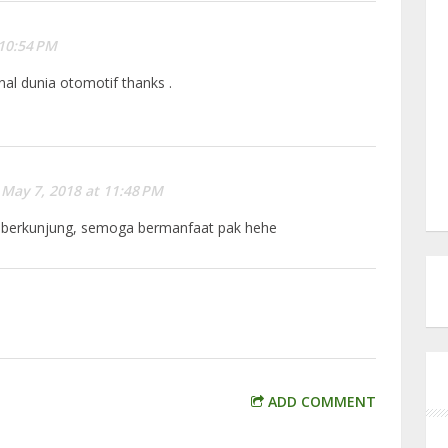
 10:54 PM
al dunia otomotif thanks .
May 7, 2018 at 11:48 PM
h berkunjung, semoga bermanfaat pak hehe
ADD COMMENT