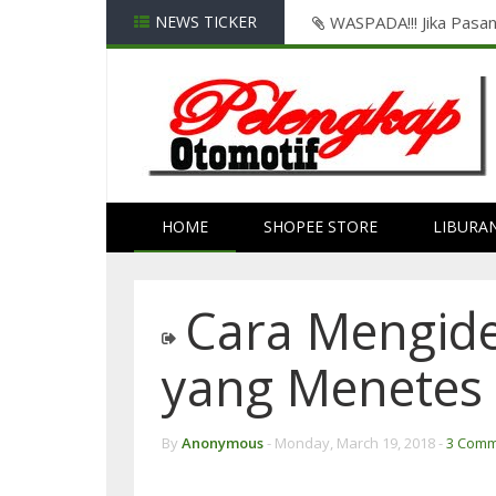
 0w20 , 2 GRATISS...! 2 di Shopee
NEWS TICKER
WASPADA!!! Jika Pasa
HOME
SHOPEE STORE
LIBURA
Cara Mengiden
yang Menetes
By
Anonymous
-
Monday, March 19, 2018 -
3 Comm