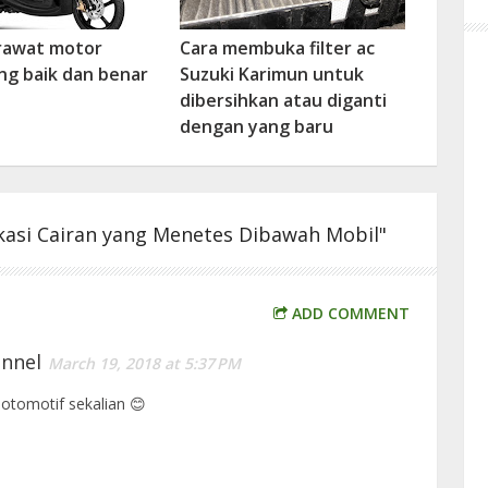
rawat motor
Cara membuka filter ac
ng baik dan benar
Suzuki Karimun untuk
dibersihkan atau diganti
dengan yang baru
kasi Cairan yang Menetes Dibawah Mobil"
ADD COMMENT
nnel
March 19, 2018 at 5:37 PM
tomotif sekalian 😊