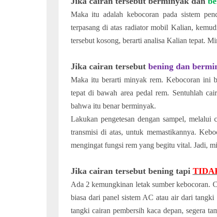
Jika cairan tersebut berminyak dan
be
Maka itu adalah kebocoran pada sistem pend
terpasang di atas radiator mobil Kalian, kemu
tersebut kosong, berarti analisa Kalian tepat. 
Jika cairan tersebut
bening dan bermi
Maka itu berarti minyak rem. Kebocoran ini bi
tepat di bawah area pedal rem. Sentuhlah cai
bahwa itu benar berminyak.
Lakukan pengetesan dengan sampel, melalui c
transmisi di atas, untuk memastikannya. Keboco
mengingat fungsi rem yang begitu vital. Jadi,
Jika cairan tersebut bening tapi
TIDA
Ada 2 kemungkinan letak sumber kebocoran. Ciu
biasa dari panel sistem AC atau air dari tangk
tangki cairan pembersih kaca depan, segera ta