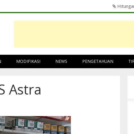
li Mesin Sebelum Mudik Lebaran
N
MODIFIKASI
NEWS
PENGETAHUAN
TI
S Astra