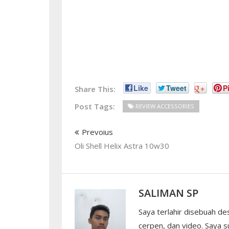
Like
Tweet
+
Pi
Share This:
Post Tags:
REVIEW ACCESSORIES
Prevoius
Oli Shell Helix Astra 10w30
SALIMAN SP
Saya terlahir disebuah de
cerpen, dan video. Saya su