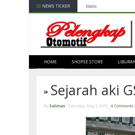
NEWS TICKER
Hitungan Mengganti O
HOME
SHOPEE STORE
LIBURA
Sejarah aki G
By
Saliman
-
Saturday, May 2, 2015 -
6 Comments